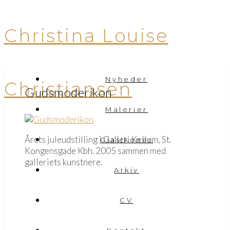
Christina Louise
Nyheder
Christiansen
Gudsmoderikon
Malerier
Årets juleudstilling i Galleri Kellum, St.
Glasikoner
Kongensgade Kbh. 2005 sammen med
galleriets kunstnere.
Arkiv
CV