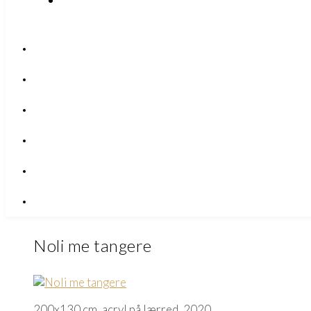
Noli me tangere
200x130 cm, acryl på lærred, 2020.