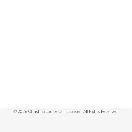
Share
Facebook
Twitter
Pinterest
StumbleUpon
Like
Previous
Next
Close
Full
Phoenix/Noli me tangere
Description
© 2026 Christina Louise Christiansen, All Rights Reserved.
100x160cm, acryl på lærred, 2019
Udlånt til DR's TV-serie ‘Ulven Kommer’ 2019-
2020